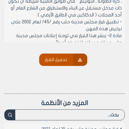
ـ كرة الطاولة ـ البولينغ " في طوابق الأقبية شريطة أن تكون
ذات مدخل مستقل عن البناء والاستطراق من الشارع العام أو
أحد المحلات ( الدكاكين في الطابق الأرضي ).
- تطبيق قرار مجلس مدينة حلب رقم /45/ لعام 2002 على
ترخيص هذه المهن.
مادة 2- ينشر هذا القرار في لوحة إعلانات مجلس مدينة
حلب و يبلغ من يلزم لتنفيذه أصولاً
تحميل القرار
رئيس مجلس مدينة حلب
الدكتور المهندس معن الشبلي
المزيد من الأنظمة