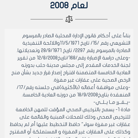
لعام 2008
بناءاً على أحكام قانون الإدارة المحلية الصادر بالمرسوم
التشريعي رقم /15/ تاريخ 11/5/1971واللائحة التنفيذية
الصادرة بالمرسوم رقم 2297/ تاريخ 28/9/1971 وتعديلاتها.
-وعلى دراسة الإضبارة رقم/168/تاريخ12/8/2008 من تقرير
لجنة الخدمات المقدم إلى مجلس مدينة حلب بدورته
العادية الخامسة المتضمنة اقتراح إصدار قرار جديد بشأن منح
الرخص الصحية على عقارات غير مفرزة.
-وعلى موافقة أعضائه (بالأكثرية)في جلسته رقم/17/
المنعقدة بتاريخ18/9/2008 من دورته العادية الخامسة.
-يــقــرر مــا يــلــي-
مادة 1- يسمح بالترخيص الصحي المؤقت للمهن الخاضعة
للترخيص الصحي وذلك للمحلات المبنية والقائمة على
عقارات غير مفرزة سواء" حافظ التخطيط عليها أم لم يحافظ
وكذلك على العقارات غير المفرزة و المستملكة أو المقترح