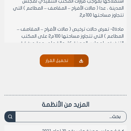
استملاكها بموجب قرارات المكتب التنفيذي لمجلس
المدينة ، عدا ( صالات الأفراح – المقاصف – المطاعم ) التي
تتجاوز مساحتها 100م2.
مادة2- تعرض حالات ترخيص ( صالات الأفراح – المقاصف –
المطاعم ) التي تتجاوز مساحتها 100م2 على المكتب
التنفيذي لمجلس المدينة كل حالة على حدة مرفقة
بالوثائق التالية :
1- مخطط مساحي مثبت عليها المحل المراد ترخيصه من
تحميل القرار
قبل مكتب الطبوغرافيا موضحاً عليه محاور الطرق الرئيسية
2- وثيقة تثبت قدم البناء عن طريق الصورة الفضائية
الملتقطة في عام 2003 من قبل هيئة الاستشعار عن بعد
والمحفوظ نسخة عنها في مديرية التخطيط الإقليمي .
يقوم المكتب التنفيذي بدراسة كل حالة على حدة و في
حال تقرر منح الموافقة المبدئية تتم الإحالة إلى الدائرة
المزيد من الأنظمة
المختصة لاستكمال إجراءات الترخيص أصولاً .
مادة 3- يمنح الترخيص من مديرية الشؤون الصحية في
مدينة حلب بعد تأمين الأوراق الثبوتية اللازمة التالية:
1- حاشية من أمانة الخارطة بأن العقار غير مفرز تخطيطياً .