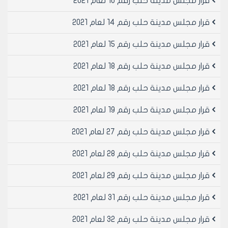
قرار مجلس مدينة حلب رقم 10 لعام 2021
2- تنظيم قرار هدم من قبل مجلس المدينة بالمحل المراد
ترخيصه .
قرار مجلس مدينة حلب رقم 14 لعام 2021
3- صورة عن الهوية الجديدة + 2صورة شخصية .
4- 4-الوثيقة التي تثبت الانتفاع أو الملكية ( بيان قيد
قرار مجلس مدينة حلب رقم 15 لعام 2021
عقاري – قرار محكمة – عقد إعارة – عقد آجار ...الخ ) .
قرار مجلس مدينة حلب رقم 18 لعام 2021
5- مخطط موقع أو مخطط مساحي مثبت عليه المحل
المراد ترخيصه من قبل مكتب الطبوغرافيا .
قرار مجلس مدينة حلب رقم 18 لعام 2021
6- سند تعهد موثق لدى الكاتب بالعدل يتعهد فيه طالب
الترخيص الصحي المؤقت بالاستثمار بعدم مطالبة مجلس
قرار مجلس مدينة حلب رقم 19 لعام 2021
المدينة بأي عطل أو ضرر نتيجة إلغاء الترخيص لأي سبب كان .
7- الموافقة المبدئية على الترخيص من المكتب التنفيذي
قرار مجلس مدينة حلب رقم 27 لعام 2021
لمجلس مدينة حلب ( للمحلات الواردة في المادة /2/ من
هذا القرار)
قرار مجلس مدينة حلب رقم 28 لعام 2021
مادة 4- يسمح بالترخيص الصحي المؤقت بالاستثمار للمحلات
قرار مجلس مدينة حلب رقم 29 لعام 2021
الغذائية بمحله الراموسة في حال عدم التعارض مع العقد
المبرم مع مجلس مدينة حلب .
قرار مجلس مدينة حلب رقم 31 لعام 2021
مادة 5- يسمح بالترخيص الصحي المؤقت في الأسواق
المبنية على عقارات غير مفرزة من قبل الجهات العامة (
قرار مجلس مدينة حلب رقم 32 لعام 2021
مجلس المدينة – المؤسسة العامة للإسكان – مؤسسة