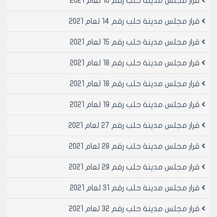
قرار مجلس مدينة حلب رقم 10 لعام 2021
د- مناطق المخالفات الجماعية والعقارات الغير مفرزة :
• يسمح بالترخيص لهذه المحلات بصورة مؤقتة إذا كانت
قرار مجلس مدينة حلب رقم 14 لعام 2021
قائمة ضمن مناطق المخالفات الجماعية أو على عقارات غير
مفرزة وتطبق عليها الشروط المطلوبة بموجب القرار الناظم
قرار مجلس مدينة حلب رقم 15 لعام 2021
للترخيص الإداري المؤقت (قرار مجلس مدينة حلب رقم /18/
قرار مجلس مدينة حلب رقم 18 لعام 2021
لعام 2012او ما سيطرأ عليه من تعديلات مستقبلاً ).
هـ - يسمح بترخيص صالات عرض منجور الألمنيوم و الـ p.v.c و
قرار مجلس مدينة حلب رقم 18 لعام 2021
باقي المواد الأخرى للأبواب الداخلية و الخارجية و النوافذ و
خزانات المطبخ و كافة اكسسورات الأثاث المنزلي و الأبواب و
قرار مجلس مدينة حلب رقم 19 لعام 2021
الأقفال دون التصنيع والتخزين ضمن المولات التجارية أينما
وجدت ضمن الحدود الإدارية.
قرار مجلس مدينة حلب رقم 27 لعام 2021
مادة 3- الثبوتيات المطلوبة للترخيص :
 الترخيص النهائي :
قرار مجلس مدينة حلب رقم 28 لعام 2021
1- بيان ملكية أو عقد إيجار أو أي وثيقة تثبت حق الانتفاع
قرار مجلس مدينة حلب رقم 29 لعام 2021
لطالب الترخيص .
2- مخطط استقامة أو بيان الصفة العمرانية .
قرار مجلس مدينة حلب رقم 31 لعام 2021
3- مخطط موقع للعقار .
4- مخطط رخصة البناء مصدق أو مخطط وضع راهن مصدق
قرار مجلس مدينة حلب رقم 32 لعام 2021
من نقابة المهندسين.