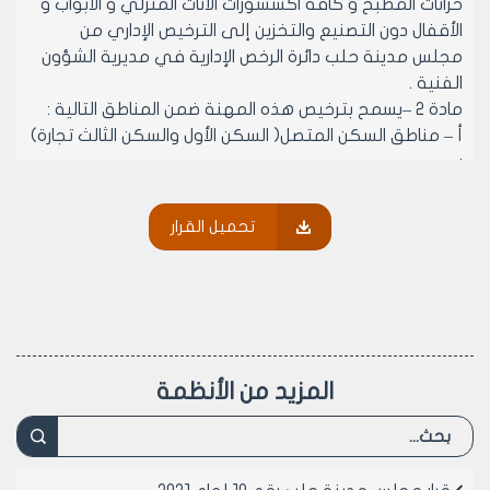
خزانات المطبخ و كافة اكسسورات الأثاث المنزلي و الأبواب و
الأقفال دون التصنيع والتخزين إلى الترخيص الإداري من
مجلس مدينة حلب دائرة الرخص الإدارية في مديرية الشؤون
الفنية .
مادة 2 –يسمح بترخيص هذه المهنة ضمن المناطق التالية :
أ – مناطق السكن المتصل( السكن الأول والسكن الثالث تجارة)
:
• الدكاكين في كافة الطوابق.
• الطوابق الأرضية المحولة إلى دكاكين .
تحميل القرار
• كافة الطوابق إذا كان البناء مرخص تجارياً بالكامل .
• طوابق الأقبية ذات المدخل المستقل و المحولة إلى
الاستثمار .
ب- مناطق السكن المنفصل ( السكن الحديث الأول و السكن
الحديث الثاني والسكن الثاني) :
• المرائب المحولة إلى الاستثمار .
المزيد من الأنظمة
• الأسواق المحلية في كافة الطوابق.
• الصالات المحولة إلى الاستثمار.
ج- المناطق الصناعية :
• كافة الطوابق.