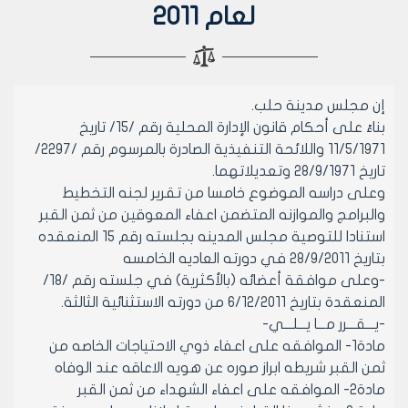
لعام 2011
إن مجلس مدينة حلب.
بناءً على أحكام قانون الإدارة المحلية رقم /15/ تاريخ
11/5/1971 واللائحة التنفيذية الصادرة بالمرسوم رقم /2297/
تاريخ 28/9/1971 وتعديلاتهما.
وعلى دراسه الموضوع خامسا من تقرير لجنه التخطيط
والبرامج والموازنه المتضمن اعفاء المعوقين من ثمن القبر
استنادا للتوصية مجلس المدينه بجلسته رقم 15 المنعقده
بتاريخ 28/9/2011 في دورته العاديه الخامسه
-وعلى موافقة أعضائه (بالأكثرية) في جلسته رقم /18/
المنعقدة بتاريخ 6/12/2011 من دورته الاستثنائية الثالثة.
-يـــقـــرر مـــا يـــلـــي-
مادة1- الموافقه على اعفاء ذوي الاحتياجات الخاصه من
ثمن القبر شريطه ابراز صوره عن هويه الاعاقه عند الوفاه
مادة2- الموافقه على اعفاء الشهداء من ثمن القبر