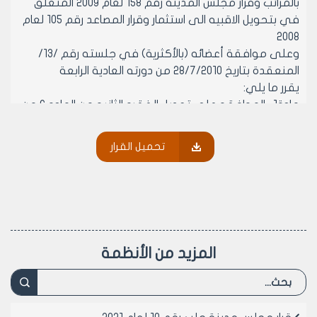
بالمرائب وقرار مجلس المدينه رقم 158 لعام 2009 المتعلق
في بتحويل الاقبيه الى استثمار وقرار المصاعد رقم 105 لعام
2008
وعلى موافقة أعضائه (بالأكثرية) في جلسته رقم /13/
المنعقدة بتاريخ 28/7/2010 من دورته العادية الرابعة
يقرر ما يلي:
مادة1- الموافقه على تعديل الفقره الثانيه من الماده 6 من
قرار مجلس مدينه حلب رقم 120 عام 2009 بحيث تصبح:
( يستوفى لقاء التحويل من سكني الى تجاري مبلغا ماليا
تحميل القرار
وفق المعادله:
مساحه جزء المقسم المطلوب استثماره* تسعيره المتر
المربع وفق قرار مجلس المدينه رقم 20 لعام 2002
وتعديلاته*1,5)
المادة 2- ينشر هذا القرار في لوحة إعلانات مجلس مدينة
حلب ويبلغ من يلزم لتنفيذه اصولا
المزيد من الأنظمة
رئيس مجلس مدينة حلب
الدكتور المهندس معن الشبلي