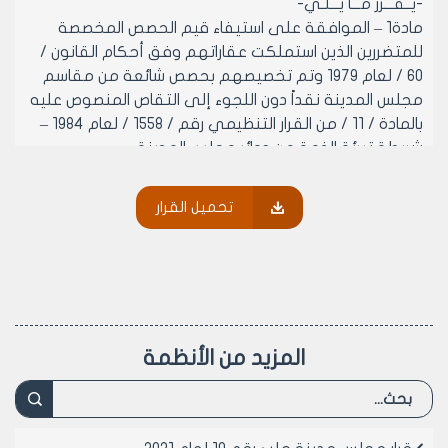
-يــقـــرر مـــا يـــلـي-
مادة1 – الموافقة على استيفاء قيم الحصص المخصصة
للمتضررين الذين استملكت عقاراتهم وفق أحكام القانون /
60 / لعام 1979 وتم تخصيصهم بحصص شائعة من مقاسم
مجلس المدينة نقداً دون اللجوء إلى التقاص المنصوص عليه
بالمادة / 11 / من القرار التنظيمي رقم / 1558 / لعام 1984 –
شريطة تبرئة الذمة من دوائر مجلس المدينة.
مادة2 – ينشر هذا القرار في لوحة إعلانات مجلس المدينة و
يبلغ من يلزم لتنفيذه أصولاً.
تحميل القرار
المقرر رئيس المكتب التنفيذي لمجلس
مدينة حلب
الدكتور المهندس معن الشبلي
المزيد من الأنظمة