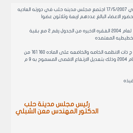
في الساعه الحاديه عشر من صباح يوم الخميس الواقع في 1/3/1428 الموافق في 17/5/2007 اجتمع مجلس مدينه حلب في دورته العاديه
ور الاعضاء البالغ عددهم اربعة وثلاثون عضوا
اطلع المجلس في هذه الجلسه على مشروع تعديل قرار مجلس المدينه رقم 70 لعام 2004 الفقره الاخيره من الجدول رقم 2 مع بقية
لتخطيطيه المعتمده
مادة1- تعديل الفقره الاخيره الخاصه بالعقارات الواقعه في مناطق الصناعات فئة ج ذات الانظمه الخاصه والخاضعه على الماده 160 161 من
النظام العمراني النافذ من الجدول رقم 2 الوارد في قرار مجلس المدينه رقم 70 عام 2004 وذلك بتعديل الارتفاع الاقصى المسموح به 9 م
رئيس مجلس مدينة حلب
الدكتور المهندس معن الشبلي