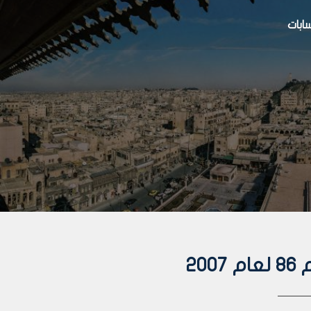
بات
20