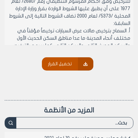
للترخيص وفق أحكام المرسوم التنظيمي رقم /2680/ لعام
1977 على أن يطبق عليها الشروط الواردة بقرار وزارة الإدارة
المحلية /5373/ لعام 2000 تضاف الشروط التالية إلى الشروط
السابقة:
‌أ. السماح بترخيص صالات عرض السيارات ترخيصاً مؤقتاً في
مختلف أنحاء المدينة ما عدا مناطق السكن الحديث الأول
والسكن الحديث الثاني والسكن الثاني كما يسمح بالترخيص
في المناطق الصناعية (وذلك لحين تأمين أماكن في
المخطط التنظيمي الجديد).
تحميل القرار
‌ب. يجب أن تتوفر في المحل المطلوب ترخيصه الشروط
التالية بالإضافة للشروط الواردة في قرار وزارة الإدارة المحلية
رقم /5373/ لعام 2000.
- ألا تقل مساحة المحل عن /150/ م2 (مئة وخمسون متراً
مربعاً).
- أن يقع المحل على شارع لا يقل عرضه عن /12/ متر.
المزيد من الأنظمة
- أن يكون المحل بالطابق الأرضي (دكاكين) وفق النظام
العمراني النافذ والقرارات النافذة بتاريخ ترخيص المحل.
- يتقدم طالب الترخيص بإضبارة تشتمل:
1. مخطط وضع راهن مصدق من نقابة المهندسين.