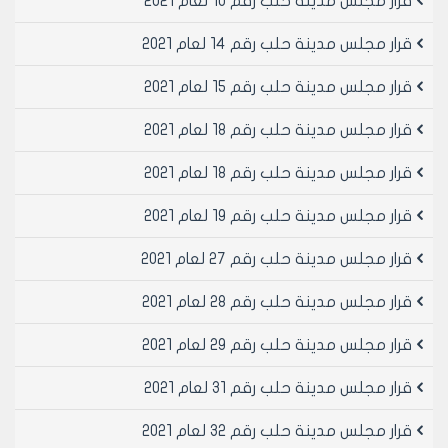
قرار مجلس مدينة حلب رقم 10 لعام 2021
2. تقرير فني يثبت سلامة البناء وتحمله لأوزان السيارات
مصدق من نقابة المهندسين.
قرار مجلس مدينة حلب رقم 14 لعام 2021
3. تعهد بعدم المساس بالعناصر الإنشائية أو تغيير أوصافها
الهندسية وفي حال ترخيص صالة عرض السيارات مع ترخيص
قرار مجلس مدينة حلب رقم 15 لعام 2021
البناء يوضح بشكل صريح على المخططات مكان توضع صالة
قرار مجلس مدينة حلب رقم 18 لعام 2021
العرض في الطابق الأرضي.
4. سند تعهد موثق لدى الكاتب بالعدل يتضمن:
قرار مجلس مدينة حلب رقم 18 لعام 2021
- قبول الترخيص المؤقت وعدم مطالبة الإدارة بأي تعويض
عن عطل أو ضرر عند إلغاء الترخيص لأي سبب كان أو انتهاء
قرار مجلس مدينة حلب رقم 19 لعام 2021
المدة المحددة له حسب رغبة الإدارة.
- تجديد الترخيص كل سنتين وذلك بدفع الرسوم المترتبة
قرار مجلس مدينة حلب رقم 27 لعام 2021
عليه فقط.
‌ج. يخصص المحل حصراً لعرض السيارات الحديثة الخاصة بالوكالة
قرار مجلس مدينة حلب رقم 28 لعام 2021
(عدادها صفر).
قرار مجلس مدينة حلب رقم 29 لعام 2021
‌د. يمنع مزاولة أي مهنة أو نشاط آخر ضمن المحل مهما كان
نوعه وخاصة بيع وشراء السيارات المستعملة بالوساطة ويمنع
قرار مجلس مدينة حلب رقم 31 لعام 2021
إشغال الرصيف أو الشارع بـ (عرض السيارات أو وضع مصاطب أو
أدراج...) أو أي إشغالات أخرى ويسمح فقط بوضع رمبات
قرار مجلس مدينة حلب رقم 32 لعام 2021
معدنية مؤقتة (متحركة).