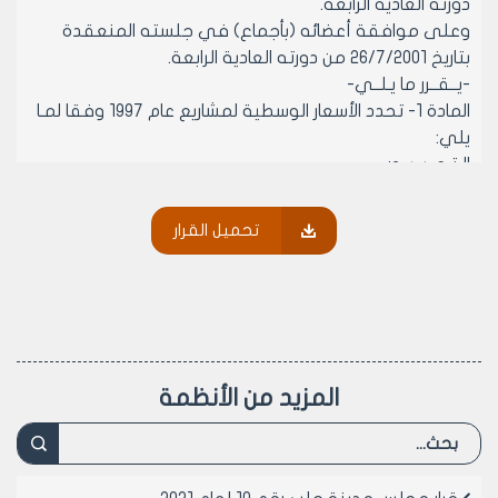
دورته العادية الرابعة.
وعلى موافقة أعضائه (بأجماع) في جلسته المنعقدة
بتاريخ 26/7/2001 من دورته العادية الرابعة.
-يــقــرر ما يـلــي-
المادة 1- تحدد الأسعار الوسطية لمشاريع عام 1997 وفقا لمـا
يلي:
الـتـعــبــيــد:
1-سعر المتر المربع منم التعبيد سماكة 30 سم 175 ل.س
2-سعر المتر المربع منم التعبيد سماكة 20 سم 140 ل.س
تحميل القرار
الـتــزفــيــت:
1-سعر المتر المربع من التزفيت 115 ل.س
قــمــيــص زفــتــي:
1-سعر المتر المربع من القميص الزفتي سماكة 7 سم 129
ل.س
بــلاط + عــدســة:
المزيد من الأنظمة
1-سعر المتر المربع من البلاط بدون عدسة 226 ل.س
2-سعر المتر المربع لتقديم وتركيب بلاط اسمنتي اسود مع
العدسة 377 ل.س
3-سعر المتر المربع من العدسة المصقولة والتسوية 212