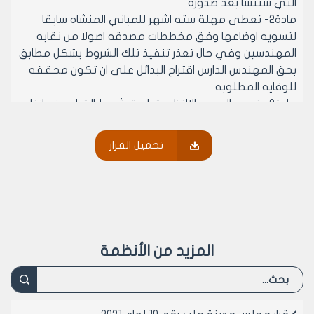
التي ستنشا بعد صدوره
مادة2- تعطى مهلة سته اشهر للمباني المنشاه سابقا
لتسويه اوضاعها وفق مخططات مصدقه اصولا من نقابه
المهندسين وفي حال تعذر تنفيذ تلك الشروط بشكل مطابق
بحق المهندس الدارس اقتراح البدائل على ان تكون محققه
للوقايه المطلوبه
مادة3- في حال عدم الالتزام بتطبيق شروط القرار يمنح انذار
لمره واحده فقط ضمن مده كافيه لدراسه وتطبيق ذلك
الشروط على ان لا تتجاوز ثلاثه اشهر
تحميل القرار
مادة4- يصدر قرار باغلاق المنشات التي لم يلتزم اصحابها
بتطبيق تلك الشروط ولا يسمح باعاده استثمار المنشات قبل
تطبيق شروط الوقايه من الحرائق
مادة 5- ينشر هذا القرار في لوحة إعلانات مجلس مدينة
حلب ويبلغ من يلزم لتنفيذه اصولا
المزيد من الأنظمة
نائب رئيس مجلس مدينة حلب
المهندسة لمى معمار