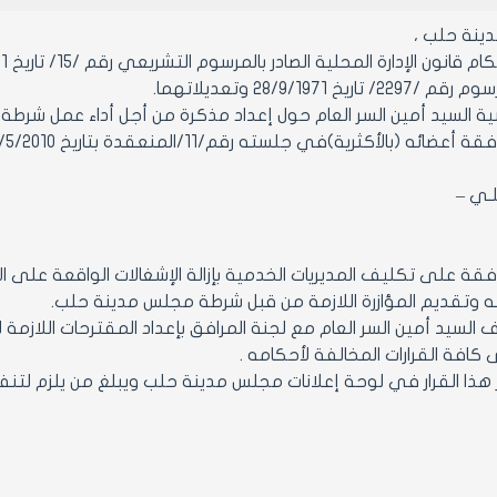
ينة حلب ،
ون الإدارة المحلية الصادر بالمرسوم التشريعي رقم /15/ تاريخ 11/5/1971 واللائحة التنفيذية
اريخ 28/9/1971 وتعديلاتهما.
 السيد أمين السر العام حول إعداد مذكرة من أجل أداء عمل شرطة
الأكثرية)في جلسته رقم/11/المنعقدة بتاريخ 27/5/2010من دورته العادية الثالثة .
ـلـي –
الموافقة على تكليف المديريات الخدمية بإزالة الإشغالات الواقعة على 
ه وتقديم المؤازرة اللازمة من قبل شرطة مجلس مدينة حلب.