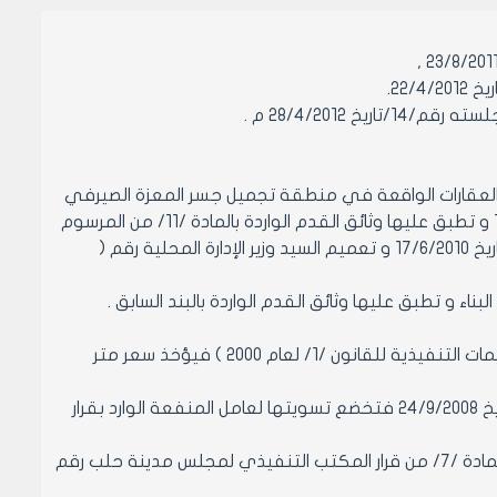
22/.
28/4/201 م .
العقارات الواقعة في منطقة تجميل جسر المعزة الصيرفي
– رعاية الشباب و ذلك للأبنية المشادة وفق النظام العمراني رقم /395/ لعام 1954 و تطبق عليها وثائق القدم الواردة بالمادة /11/ من المرسوم
التشريعي /59/ لعام 2008 و تعميم السيد وزير الإدارة المحلية رقم ( 216/خ/م2) تاريخ 17/6/2010 و تعميم السيد وزير الإدارة المحلية رقم (
•في حال المخالفات مرتكبة قبل تاريخ 31/12/2003 ( تاريخ المهلة المحددة بالتعليمات التنفيذية للقانون /1/ لعام 2000 ) فيؤخذ سعر متر
•في حال المخالفات مرتكبة بعد تاريخ 31/12/2003 و حتى نفاذ المرسوم /59/ تاريخ 24/9/2008 فتخضع تسويتها لعامل المنفعة الوارد بقرار
4.تستوفى الغرامة المفروضة لتسوية مخالفة تحويل الأقبية إلى سكن وفق المادة /7/ من قرار المكتب التنفيذي لمجلس مدينة حلب رقم