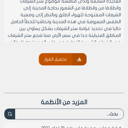
العديدة السابقة ولدى مناقشة موضوع ستر الشرفات
وانطلاقا من وانطلاقا من الشعور بحاجة المدينة إلى
الشرفات المفتوحة للهواء الطلق وبالنظر إلى وضعية
الطقس المعروفة في هذه المدينة وتحاشيا للخطأ الحاصل
حاليا في تحديد غرامة ستر الشرفات بشكل يساوي بين
المناطق المتباينة جدا في سعر الأرض مما شجع ستر الشرفات
في الشوارع الرئيسية التجارية في قلب المدينة وهذا يخالف
رأي اللجنة بالإقلال من ستر الشرفات المطلة على الشوارع
وخاصة الشرفات الواقعة فوق الأملاك العامة (الأرصفة)
تحميل القرار
مذكرتين هنا بضيق الشوارع مدينة حلب بصورة عامة رئيسية
منها بصورة خاصة
وحرصا على عدم المساس بحقوق الغير وحتى لا يضطر
المجلس البلدي إلى إعادة النظر من وقت لآخر بتحديد هذه
الغرامة وتعديلها رأينا أن ترتبط هذه الغرامة مع تسعيرة
الأراضي بحيث تتطور صعوداً أو هبوطا مع تطور تسعيرة
المزيد من الأنظمة
الأراضي لذلك ترى اللجنة وجوب الانطلاق في معالجة هذا
الموضوع من مبدأين أساسيين.
1- الإقلال قدر المستطاع من عملية ستر الشرفات وخاصة في
المناطق التجارية في قلب المدينة .