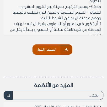
التجارية.
مادة 2- يسمح الترخيص بمهنة بيع الفروج المشوي –
الفطائر – اللحوم المشوية والمهن التي تتطلب ترخيصها
ووضع مدخنة أن تحقق الشروط التالية:
1-أن تكون في المنور أو السماوي بشرط أن تبعد نهايات
المدخنة عن اقرب نافذة مطلة أو السماوي بعداً لا يقل عن
/25/سم.
2- أن تأسس من أصل البناء وضمن كتلة هذا البناء ويمنع
استخدام مداخن المدافئ لهذه الغاية.
تحميل القرار
المادة 3- على مديريتي الشؤون الفنية والشؤون الصحية
مسؤولية تطبيق هذا القرار.
المادة 4- ينشر هذا القرار في لوحة إعلانات مجلس مدينة
حلب ويبلغ من يلزم لتنفيذه أصولاً.
رئيس مجلس مدينة حلب
المزيد من الأنظمة
الدكتور المهندس معن الشبلي