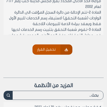
مراعاة الحد الأدنى المحدد بقرار مجلس مدينة حلب رقم /17/
لعام 2002
المادة 2-تتم الإحالة من دائرة السجل المؤقت الى الدائرة
الواردات (شعبة التحقق) لاستيفاء رسم الخدمات للبيع الأول
فقط ويعقد ببراءة الذمة للبيوعات اللاحقة
المادة 3-تقوم شعبة التحقق بتثبيت رسم الخدمات لديها
في جداول التحققات وفق الحد الأدنى المحدد بقرار مجلس
مدينة حلب رقم /17/ لعام 2002 وترسل نسخة الى شعبة
الجباية فور استلام الإحالة من السجل المؤقت وبشكل اني
تحميل القرار
لقبض الرسم اصولا عن المدة المتبقية من السنة دون الحاجة
الى كشف ميداني من قبل مأمور التحقق
المادة 4- يسجل على إيصال رسم الخدمات الاسم الرباعي
لشاغل المقسم الجديد ورقم المقسم والمحضر والمنطقة
وسنة التكليف ( مع ذكر عبارة الحد الأدنى )
المادة 5 –يعتبر إيصال رسم الخدمات للبيع الأول فقط بمثابة
المزيد من الأنظمة
براءة ذمة للمقسم محل الفراغة
المادة 6- يكلف مأمور التحقق بمراقبة هذه المحلات
لتعديل الرسم وفق المهنة المشغلة
المادة 7- تستمر شعبة التحقق بمتابعة التحققات للمحلات