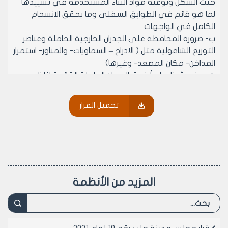
حيث الشكل ونوعية مواد البناء المستخدمة في تشييدها
لما هو قائم في الطوابق السفلى وما يحقق الانسجام
الكامل في الواجهات
ب‌- ضرورة المحافظة على الجدران الخارجية الحاملة وعناصر
التوزيع الشاقولية مثل ( الادراج – السماويات- والمناور- استمرار
المداخن- مكان المصعد- وغيرها)
ت‌- وضع شيناج رابعاً فوق الجدران الحاملة القائمة اذا زاد عدد
الطوابق المسموح ترخيصها عن طابق واحد زيادة ماكان في
السابق وذلك لضرورات انشائية تتعلق بالسلامة للبناء
تحميل القرار
2- خلافاً لاحكام قرار مجلس المدينة رقم /57/ لعام 1990
ولجميع القرارات التي تسمح بتسوية المخالفات العمرانية
بالغرامة لا يجوز التسوية بالغرامة لمخالفات البناء التي تقع
في الطوابق العليا المشادة فوق طوابق مرخصة او بحكم
المرخصة سابقاً الا في حال:
أ‌- التطابق في الواجهات المنفذة من حيث الشكل ونوعية
المزيد من الأنظمة
والوان مواد البناء لما هو قادم في الطوابق السفلى
ب‌- المحافظة على عناصر التوزيع الشاقولية ( المحددة انفاً)
ت‌- وجود شيناج رابط فوق الجدران الحاملة القائمة
والمستمرة اذا زاد عدد الطوابق المسموح ترخيصها عن طابق