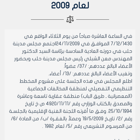
لعام 2009
في الساعة العاشرة صباحاً من يوم الثلاثاء الواقع في
7/12/1430 الموافـق في 24/11/2009اجتمع مجلس مدينة
حلب في دورته العادية السادسة برئاسة السيد الدكتور
المهندس معن الشبلي رئيس مجلس مدينة حلب وبحضور
الأعضاء البالغ عددهم: /37/ عضواً.
وتغيب الأعضاء البالغ عددهم: /13/ أعضاء.
اطلع المجلس في هذه الجلسة على مشروع المخطط
التنظيمي التفصيلي لمنطقة المخالفات الجماعية
(المعصرانية ـ طريق الباب) منطقة عقارية تاسعة وعاشرة
والمصدق بالكتاب الوزاري رقم /4920/11/11 ص خ تاريخ
25/10/1994. وفـق ما أقرته اللجنة الفنية الإقليمية بالجلسـة
رقم /2/ تاريـخ 19/5/2009 وعملاً بالفقـرة /ب/ من المادة /6/
من المرسـوم التشريعي رقم /5/ لعام 1982 .