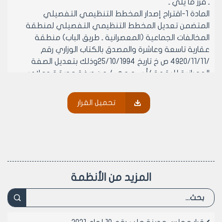
ـ قرر ما يلي ـ
المادة 1-اقتراح إصدار المخطط التنظيمي التفصيلي
المتضمن تعديل المخطط التنظيمي التفصيلي لمنطقة
المخالفات الجماعية (المعصرانية ـ طريق الباب) منطقة
عقارية تاسعة وعاشرة والمصدق بالكتاب الوزاري رقم
/4920/11/11 ص خ تاريخ 25/10/1994وذلك بتعديل الصفة
العمرانية للبقعة /أ ب ج د هـ / من صفة حديقة وملاعب
وشارع إلى سكن عمالي يخضع لدراسة تخطيطية.
المادة 2-رفع هذا القرار إلى المكتب التنفيذي لمجلس
تحميل القرار
المحافظة لإصدار المخطط أصولاً .
رئيس مجلس مدينة حلب
الدكتور المهندس معن الشبلي
المزيد من الأنظمة