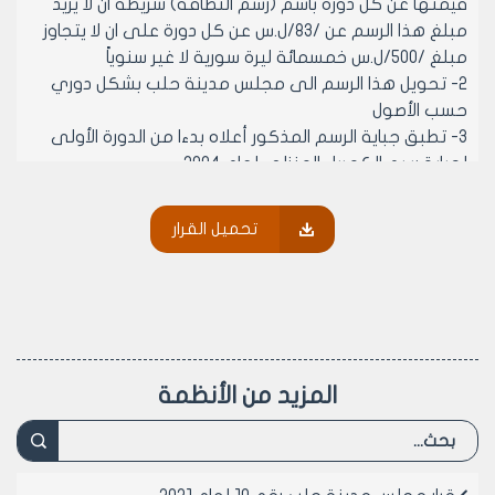
قيمتها عن كل دورة باسم (رسم النظافة) شريطة ان لا يزيد
مبلغ هذا الرسم عن /83/ل.س عن كل دورة على ان لا يتجاوز
مبلغ /500/ل.س خمسمائة ليرة سورية لا غير سنوياً
2- تحويل هذا الرسم الى مجلس مدينة حلب بشكل دوري
حسب الأصول
3- تطبق جباية الرسم المذكور أعلاه بدءا من الدورة الأولى
لجباية رسم الكهرباء المنزلي لعام 2004
4- يحتفظ العاملين في مجلس مدينة حلب بحقهم
الاستفادة من عائدات جباية الرسم المنوه عنه أعلاه وفق
تحميل القرار
النسب المحددة في القرار رقم /3449/ من تاريخ 14/9/1994
الصادر عن السيد وزير الإدارة المحلية
5- تقوم مديرية الشؤون المالية بمجلس مدينة حلب
بتصفية الرسم المذكور عن عام 2003 وما قبل من خلال
تسطير إنذارات خطية لاصحاب المنازل غير المسددة للرسم
لالزامهم بسداده خلال فترة محددة
المزيد من الأنظمة
مادة 2- ينشر هذا القرار في لوحة إعلانات مجلس مدينة
حلب ويبلغ من يلزم لتنفيذه بعد تصديقه من مجلس
المحافظة اصولا