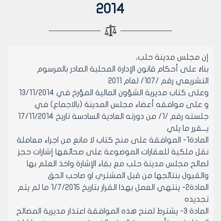
2014
إن مجلس مدينة حلب،
بناءً على أحكام قانون الإدارة المحلية الصادر بالمرسوم
التشريعي رقم /107/ لعام 2011
وعلى كتاب مديرية الشؤون المالية المؤرخ في 13/11/2014
و على موافقه أعضاء مجلس المدينة (بالاجماع) في
جلسته رقم /1/ من دورته العادية السادسة تاريخ 17/11/2014
يـــقرر ما يلي
المادة1- الموافقة على منح كتاب لا مانع من اجراء معاملة
نقل ملكية للعقارات الموضوعة على صحائفها إشارات حجز
لصالح مجلس مدينة حلب مع بقاء الإشارة واخذ العلم بها
والقبول بنتائجها من قبل المشتري او صاحب الحق
المادة2- ينتهي العمل بهذا القرار بتاريخ 1/7/2015 ما لم يتم
تجديده
المادة 3- يشترط لمنح هذه الموافقة اعتذار مديرية المصالح