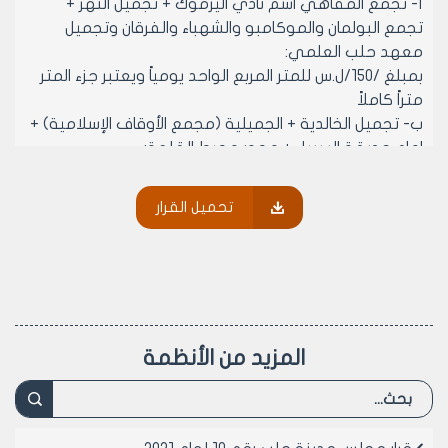
‌أ- تجمع المقاهي اسم نادي اليرموك + تجميل النهر +
تجمع البولمان والموكامبو والشهباء والفرقان وتجميل
معهد حلب العلمي:
بمبلغ /150/ل.س للمتر المربع الواحد يومياً ويعتبر جزء المتر
متراً كاملاً
‌ب- تجميل الخالدية + الجميلية (مجمع الأوقاف الإسلامية) +
امام حديقة السبيل + محور محيط القلعة:
بمبلغ /100/ل.س للمتر المربع الواحد يومياً ويعتبر جزء المتر
متراً كاملاً
تحميل القرار
مادة 2- لا يجوز تسقيف او تغطية او ستر المساحة المرخصة
بأية انشاءات ثابتة او مؤقتة
مادة3- ينشر هذا القرار في لوحة إعلانات مجلس المدينة
ويبلغ من يلزم لتنفيذه بعد تصديقه اصولا
رئيس مجلس مدينة حلب
المزيد من الأنظمة
المهندس محمد ايمن حلاق