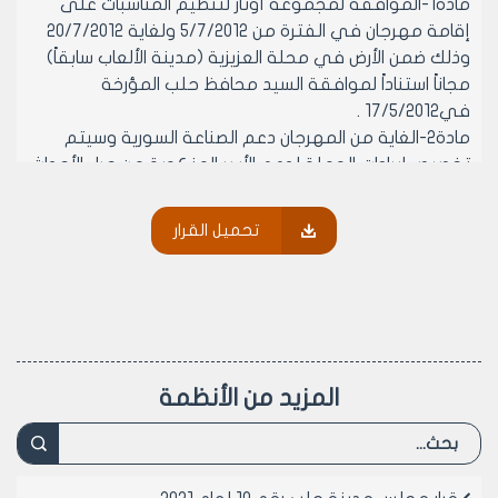
مادة1-الموافقة لمجموعة أوتار لتنظيم المناسبات على
إقامة مهرجان في الفترة من 5/7/2012 ولغاية 20/7/2012
وذلك ضمن الأرض في محلة العزيزية (مدينة الألعاب سابقاً)
مجاناً استناداً لموافقة السيد محافظ حلب المؤرخة
في17/5/2012 .
مادة2-الغاية من المهرجان دعم الصناعة السورية وسيتم
تخصيص إيرادات الحملة لدعم الأسر المنكوبة من جراء الأحداث
والتفجيرات الإجرامية التي وقعت في المرحلة الماضية حيث
سيكون الدعم على شكل معونات مادية وسلل غذائية تقدم
تحميل القرار
للأسر المنكوبة من خلال جمعيات متخصصة
مادة3- ينشر هذا القرار في لوحة إعلانات مجلس المدينة
ويبلغ من يلزم لتنفيذه أصولاً.
رئيس المكتب التنفيذي لمجلس مدينة
حلب
المزيد من الأنظمة
المهندس محمد أيمن حلاق