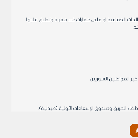
لفات الجماعية او على عقارات غير مفرزة وتطبق عليها
يات المطلوبة لنقل الترخيص اصولا، وينقل الترخيص الى الورثة
ر
مادة 6- يجب ان لا تزيد استطاعة التجهيزات والعدد الصناعية والأدوات المستخدمة في عمليات الإصلاح عن /3.00/كيلو واط وذلك للمحلات