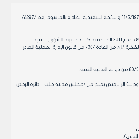
بناءً على أحكام قانون الإدارة المحلية الصادر بالمرسوم التشريعي رقم /15/ تاريخ 11/5/1971 واللائحة التنفيذية الصادرة بالمرسوم رقم /2297/
- وعلى دارسة الموضوع ثالثاً من تقرير لجنة الخدمات المتضمن دراسة الاضبارة /209/ لعام 2011 المتضمنة كتاب مديرية الشؤون الفنية
المتضمن ترخيص اصلاح الأدوات الكهربائية (برادات – غسالات – مراوح ..الخ) استناداً للفقرة /ل/ من المادة /36/ من قانون الإدارة المحلية الصادر
راوح.....) الر ترخيص يمنح من /مجلس مدينة حلب – دائرة الرخص
ء
لثاني):