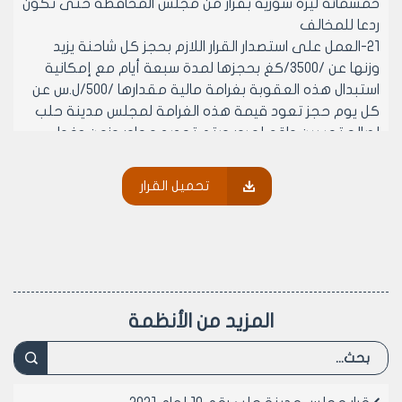
خمسمائة ليرة سورية بقرار من مجلس المحافظة حتى تكون
ردعا للمخالف
21-العمل على استصدار القرار اللازم بحجز كل شاحنة يزيد
وزنها عن /3500/كغ بحجزها لمدة سبعة أيام مع إمكانية
استبدال هذه العقوبة بغرامة مالية مقدارها /500/ل.س عن
كل يوم حجز تعود قيمة هذه الغرامة لمجلس مدينة حلب
لصالح تحسين واقع لمرور ويتم تحديد محاور وزمن دخول
هذه الشاحنات مركز المدينة لتأمين متطلبات الحياة (اموين –
محروقات- انقاض- ورشات بناء- الخ) على ان تزود هذ
تحميل القرار
الشاحنات بمهمات رسمية بالقرار رقم /56/ الصادر عن مجلس
محافظة دمشق تاريخ 28/5/1998
وعلى موافقة أعضائه (بالاكثرية) في جلسته المنعقدة
بتاريخ 27/9/1999 من دورته العادية الرابعة
يقرر ما يلي:
مادة 1- ترفع قيمة مخالفة الوقوف الممنوع في الشوارع
المزيد من الأنظمة
التي يتم فيها منع الوقوف بجانب واحد او بجانبين الى مبلغ
خمسمائة ليرة سورية
مادة 2- تحجز الشاحنات التي يزيد وزنها عن /3500/كغ حين
مخالفتها لانظمة المرور في المدينة لمدة سبعة أيام مع