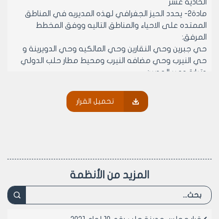
الحاديه عشر
مادة2- يحدد الحيز الجغرافي لهذه المديريه في المناطق
الممتده على الاحياء والمناطق التاليه ووفق المخطط
المرفق:
حي جبرين وحي النقارين وحي المالكيه وحي الدويرينة و
حي النيرب وحي مضافه النيرب ومحيط مطار حلب الدولي
وتيارة ومير الحصين
مادة٣- تكلف مديريه الشؤون الماليه و مديريه الاليات و
مديريه الخدمات المركزيه و مديريه شؤون العاملين على
تحميل القرار
تامين الاليات والموارد البشريه و كافه المستلزمات اللازمه
لعمل المديريه الخدميه المحدثه
مادة ٤- تكلف مديريه شؤون العاملين و مديريه الشؤون
القانونيه بالعمل على تعديل النظام الداخلي وفق مضمون
هذا القرار
مادة 5- ينشر هذا القرار في لوحة إعلانات مجلس المدينة
المزيد من الأنظمة
ويبلغ من يلزم لتنفيذه اصولا
رئيس مجلس مدينة حلب