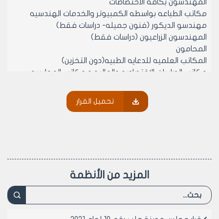
المهندسون بكافه الاختصاصات
مكاتب الطباعه بواسطه الكمبيوتر والخدمات الهندسيه
مهندسو الديكور (فنون جميله- دراسات فقط)
المهندسون الزراعيون (دراسات فقط)
المحامون
المكاتب العلميه للدعايه الطبيه(دون التخزين)
مكاتب الدراسات الاقتصاديه والماليه و مكاتب المحاسبه
القانونيه وذلك لحمله الاجازه في الاقتصاد- اقتصاد وتجاره
-واداره اعمال
تحميل القرار
مكتب تخليص جمركي وذلك لحمله الاجازه في الاقتصاد
-اقتصاد وتجاره- اداره اعمال- حقوق
مكاتب ومراكز الترجمه المحلفة
مكاتب الجمعيات التعاونيه السكنيه
مراسم الفنانين
مكاتب الصحف والمجلات الخاصه المرخصه اصوله( دون
المزيد من الأنظمة
طباعه )
شركات التطوير العقاري المرخصه اصولا
مادة 2- ينشر هذا القرار في لوحة إعلانات مجلس مدينة
حلب ويبلغ من يلزم لتنفيذه اصولا