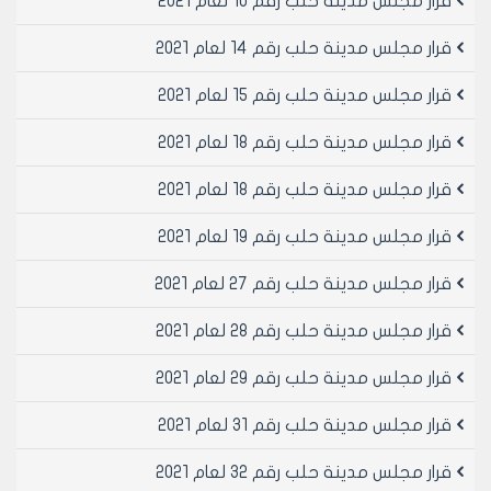
قرار مجلس مدينة حلب رقم 10 لعام 2021
في الشوارع التالية:
1-شارع بارون من البنك المركزي مروراً بشارع أوغاريت حتى
قرار مجلس مدينة حلب رقم 14 لعام 2021
تجميل مجرى النهر أمام الدفاع المدني (شارع يوسف
العظمة).
قرار مجلس مدينة حلب رقم 15 لعام 2021
هـ _ يسمح بمنح ترخيص مطاعم منجمه وترخيص محلات
قرار مجلس مدينة حلب رقم 18 لعام 2021
لبيع العصير والجبنة مع وجود فلتر نظامي ومحلات بيع
الصندويش على البارد ومحلات بيع المثلجات في الشوارع
قرار مجلس مدينة حلب رقم 18 لعام 2021
التالية:
1-شارع جامع التوحيد حتى الإطفائية الجديدة.
قرار مجلس مدينة حلب رقم 19 لعام 2021
مادة/2/-تعتبر المواقع والشوارع التالية شوارع سياحية
ويمنع فيها تراخيص لبيع اللحومات بأنواعها والمأكولات
قرار مجلس مدينة حلب رقم 27 لعام 2021
التالية: لحم بعجين – الفطائر – الصندويش – السمك – الفلافل
المشبك – القطايف – البطاطا المقلية – الهمبرغر وهي:
قرار مجلس مدينة حلب رقم 28 لعام 2021
1- شارع القوتلي بكامله حتى ساحة سعد الله الجابري
قرار مجلس مدينة حلب رقم 29 لعام 2021
2- شارع من ساحة سعد الله الجابري حتى نهاية صالة الأسد
(شارع بن خلدون)
قرار مجلس مدينة حلب رقم 31 لعام 2021
3- شارع شرقي جامع الصديق حتى تقاطع مؤسسة الكهرباء
مروراً بمديرية التربية (شارع حافظ إبراهيم)
قرار مجلس مدينة حلب رقم 32 لعام 2021
4-شارع من باب الفرح حتى باب إنطاكية.