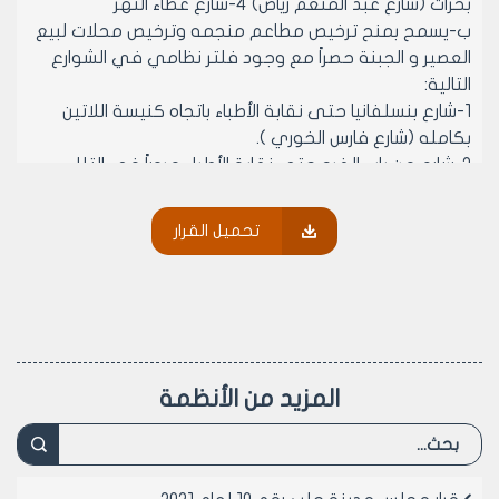
بحرات (شارع عبد المنعم رياض) 4-شارع غطاء النهر
ب-يسمح بمنح ترخيص مطاعم منجمه وترخيص محلات لبيع
العصير و الجبنة حصراً مع وجود فلتر نظامي في الشوارع
التالية:
1-شارع بنسلفانيا حتى نقابة الأطباء باتجاه كنيسة اللاتين
بكامله (شارع فارس الخوري ).
2-شارع من باب الفرج حتى نقابة الأطباء مروراً في التلل
ومقر الإطفاء القديم
3-شارع من السبع بحرات حتى مقر مجلس المدينة (شارع
تحميل القرار
المتنبي-قسطل الحجارين)
4-الشارع الممتد من المنشية القديمة مروراً بمدرسة المحبة
وانتهاءً بمشروع تجميل النهر (شارع صلاح الدين الأيوبي).
ج-يسمح بمنح ترخيص مطاعم منجمه وترخيص محلات لبيع
العصير والجبنة مع وجود فلتر نظامي وبيع الصندويش على
البارد في الشوارع التالية:
المزيد من الأنظمة
1-شارع المعري (المتحف) حتى قيادة المنطقة الشمالية
2-الشارع الممتد من ساحة سعد الله الجابري حتى جامع
الصديق.
د-يسمح بمنح ترخيص مطاعم منجمه ومحلات بيع المثلجات