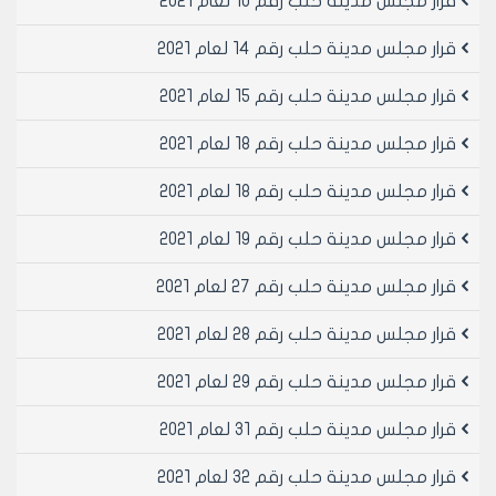
قرار مجلس مدينة حلب رقم 10 لعام 2021
تثبت الملكية .
- سند تعهد موثق لدى الكاتب بالعدل يتنازل بموجبه مالك
قرار مجلس مدينة حلب رقم 14 لعام 2021
المرآب المطلوب تسوية مخالفته (في حال وجود استطراق
إلى سطحه إلى مالك المقسم الذي يعلوه مباشرة وبنفس
قرار مجلس مدينة حلب رقم 15 لعام 2021
المحضر والتعهد بعدم استخدام سطحه أو إشغاله في حال
قرار مجلس مدينة حلب رقم 18 لعام 2021
عدم وجود
استطراق إلى سطحه ومعالجة الأضرار التي يتعرض لها البناء
قرار مجلس مدينة حلب رقم 18 لعام 2021
من جراء إنشاء المرآب .
- بيان بالمخالفات لكامل مقاسم الطابق الموجود ضمنه
قرار مجلس مدينة حلب رقم 19 لعام 2021
المرآب من مديرية الشؤون الفنية .
ثانياً- شروط و أحكام عامة :
قرار مجلس مدينة حلب رقم 27 لعام 2021
1- أن تحقق مساحة المرآب الشرطين التاليين معاً :
- أن تكون مساحة المرآب ضمن عشر مساحة الوجيبة
قرار مجلس مدينة حلب رقم 28 لعام 2021
النظامية للمقسم المطلوب تسوية المرآب ضمنه .
قرار مجلس مدينة حلب رقم 29 لعام 2021
- أن تكون مساحة المرآب ضمن عشر الوجائب الخالية لكامل
المحضر .
قرار مجلس مدينة حلب رقم 31 لعام 2021
تابع قرار مجلس مدينة حلب رقم/ /-ص-/2/
2- أن يكون ارتفاع المرآب وفق ما هو محدد في النظامين
قرار مجلس مدينة حلب رقم 32 لعام 2021
العمرانيين المذكورين في الفقرة أولا ًوالقرارات النافذة