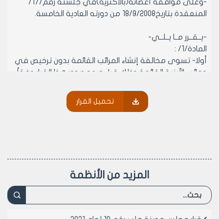
-وعلى موافقة أعضائه(بالأكثرية)في جلسته رقم/17/
المنعقدة بتاريخ18/9/2008 من دورته العادية الخامسة.
-يــقــرر مــا يــلــي-
المادة/1/ :
أولا- تسوى مخالفة إنشاء المرائب القائمة بدون ترخيص في
وجائب الأبنية القائمة وذلك قبل وبعد صدور هذا القرار وفقاً
لشروط النظام العمراني المصدق بالقرار الوزاري رقم/257/
لعام 1938 والنظام العمراني المصدق بالقرار الوزاري رقم/395/
تحميل القرار
لعام 1954 والقرارات النافذة الخاصة بهذين النظامين قبل
وبعد صدور هذا القرار وذلك بعد تأمين الوثائق التالية :
- مخططات معمارية وإنشائية وكهربائية للمرآب موضوع
التسوية مع مخطط بياني يوضح موقع المرآب بالنسبة
للمقسم مصدقة من نقابة المهندسين أصولاً.
- وثيقة تثبت أن المقسم مرخص أو بحكم المرخص(
المزيد من الأنظمة
مخالفات المقسم محسومة ) .
- مخطط استقامة وبيان قيد عقاري أو بيان سجل مؤقت
للمقسم المطلوب تسوية المرآب ضمنه أو أية وثيقة
قانونية