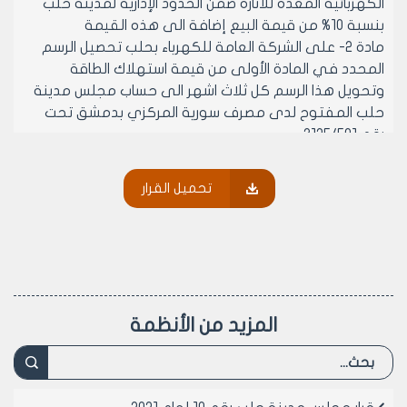
الكهربائية المعدة للانارة ضمن الحدود الإدارية لمدينة حلب
بنسبة 10% من قيمة البيع إضافة الى هذه القيمة
مادة 2- على الشركة العامة للكهرباء بحلب تحصيل الرسم
المحدد في المادة الأولى من قيمة استهلاك الطاقة
وتحويل هذا الرسم كل ثلاث اشهر الى حساب مجلس مدينة
حلب المفتوح لدى مصرف سورية المركزي بدمشق تحت
رقم 3125/501
مادة 3- يبدأ استيفاء هذا الرسم اعتبارا من 1/1/2007
مادة 4- يرفع هذا القرار الى مجلس محافظة حلب لتصديقه
تحميل القرار
مادة 5- تلغى كافة القرارات المخالفة لاحكام هذا القرار
مادة 6- ينشر هذا القرار في الجريدة الرسمية ويبلغ من يلزم
لتنفيذه
رئيس مجلس مدينة حلب
الدكتور المهندس معن الشبلي
المزيد من الأنظمة