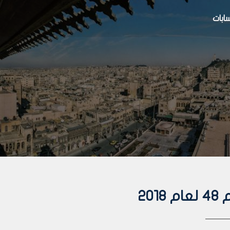
بات
20