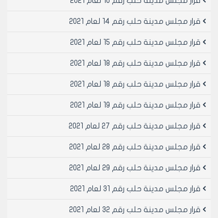
قرار مجلس مدينة حلب رقم 10 لعام 2021
2. تقرير فني يثبت سلامة البناء و تحمله لأوزان السيارات
مصدق من نقابة المهندسين .
قرار مجلس مدينة حلب رقم 14 لعام 2021
3. تعهد بعدم المساس بالعناصر الإنشائية أو تغيير أوصافها
الهندسية و في حال ترخيص صالة عرض السيارات مع ترخيص
قرار مجلس مدينة حلب رقم 15 لعام 2021
البناء يوضح يشكل صريح على المخططات مكان توضع صالة
قرار مجلس مدينة حلب رقم 18 لعام 2021
العرض في الطابق الأرضي .
4. سند تعهد موثق لدى كاتب بالعدل يتضمن :
قرار مجلس مدينة حلب رقم 18 لعام 2021
 قبول الترخيص المؤقت و عدم مطالبة الإدارة بأي تعويض
عن عطل أو ضرر عند إلغاء الترخيص لأي سبب كان أو انتهاء
قرار مجلس مدينة حلب رقم 19 لعام 2021
المدة المحددة له حسب رغبة الإدارة .
 تجديد الترخيص المؤقت كل سنتين و ذلك بدفع الرسوم
قرار مجلس مدينة حلب رقم 27 لعام 2021
المترتبة عليه فقط .
‌ج. يخصص المحل حصراً لعرض السيارات الحديثة الخاصة بالوكالة
قرار مجلس مدينة حلب رقم 28 لعام 2021
(عدادها صفر).
قرار مجلس مدينة حلب رقم 29 لعام 2021
‌د. يمنع مزاولة أي مهنة أو نشاط آخر ضمن المحل مهما كان
نوعه و خاصة بيع و شراء السيارات المستعملة بالوساطة
قرار مجلس مدينة حلب رقم 31 لعام 2021
ويمنع إشغال الرصيف أو الشارع ب(عرض السيارات أو وضع
مصاطب أو أدراج ....)أو أي إشغالات أخرى ويسمح فقط
قرار مجلس مدينة حلب رقم 32 لعام 2021
بوضع رمبات معدنية مؤقتة (متحركة).