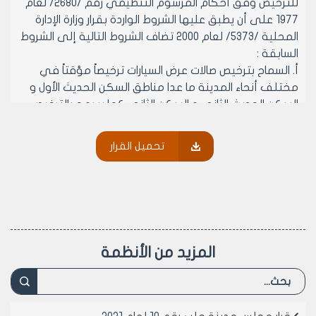
للترخيص وفق أحكام المرسوم التنظيمي رقم /2680/ لعام
1977 على أن يطبق عليها الشروط الواردة بقرار وزارة الإدارة
المحلية /5373/ لعام 2000 تضاف الشروط التالية إلى الشروط
السابقة :
‌أ. السماح بترخيص صالات عرض السيارات ترخيصاً مؤقتاً في
مختلف أنحاء المدينة ما عدا مناطق السكن الحديث الأول و
السكن الحديث الثاني و السكن الثاني كما يسمح بالترخيص
في المناطق الصناعية (وذلك لحين تأمين أماكن في
المخطط التنظيمي الجديد).
تحميل القرار
‌ب. يجب أن تتوفر في المحل المطلوب ترخيصه الشروط
التالية بالإضافة للشروط الواردة في قرار وزارة الإدارة المحلية
رقم /5373/ لعام 2000.
 ألا تقل مساحة المحل عن /150/ م2 (مئة و خمسون متراً
مربعاً).
 أن يقع المحل على شارع لا يقل عرضه عن /12/ متراً.
المزيد من الأنظمة
 أن يكون المحل بالطابق الأرضي (دكاكين) وفق النظام
العمراني النافذ و القرارات النافذة بتاريخ ترخيص المحل .
 يتقدم طالب الترخيص بإضبارة تشتمل :
1. مخطط وضع راهن مصدق من نقابة المهندسين .