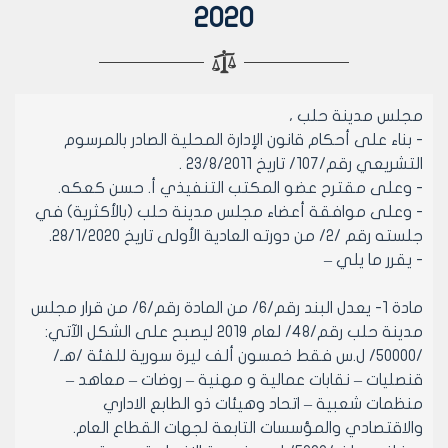
2020
مجلس مدينة حلب ،
- بناء على أحكام قانون الإدارة المحلية الصادر بالمرسوم
التشريعي رقم/107/ تاريخ 23/8/2011 .
- وعلى مقترح عضو المكتب التنفيذي أ. حسن كعكه.
- وعلى موافقة أعضاء مجلس مدينة حلب (بالأكثرية) في
جلسته رقم /2/ من دورته العادية الأولى تاريخ 28/1/2020.
- يقرر ما يلي –
مادة 1- يعدل البند رقم/6/ من المادة رقم/6/ من قرار مجلس
مدينة حلب رقم/48/ لعام 2019 ليصبح على الشكل الآتي:
/50000/ ل.س فقط خمسون ألف ليرة سورية للفئة /هـ/
قنصليات – نقابات عمالية و مهنية – روضات – معاهد –
منظمات شعبية – اتحاد وهيئات ذو الطابع الاداري
والاقتصادي والمؤسسات التابعة لجهات القطاع العام.