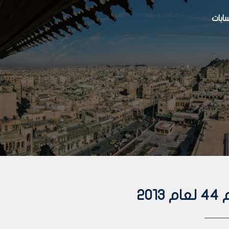
بات
20