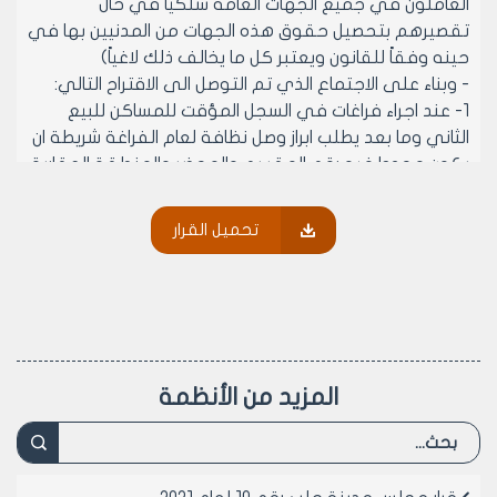
العاملون في جميع الجهات العامة سلكياً في حال
تقصيرهم بتحصيل حقوق هذه الجهات من المدنيين بها في
حينه وفقاً للقانون ويعتبر كل ما يخالف ذلك لاغياً)
- وبناء على الاجتماع الذي تم التوصل الى الاقتراح التالي:
1- عند اجراء فراغات في السجل المؤقت للمساكن للبيع
الثاني وما بعد يطلب ابراز وصل نظافة لعام الفراغة شريطة ان
يكون محددا فيه رقم المقسم والمحضر والمنطقة العقارية
2- عند اجراء الفراغات في السجل المؤقت للمحلات التجارية
للبيع الثاني وما بعد بطلب وصل خدمات مصدراً من جابي
تحميل القرار
المنطقة حصراً للمحل ويقع تنظيم هذا الاجراء على عاتق
مديرية الجباية
3- تشكيل لجان من دوائر مجلس المدينة لجرد المحلات
المشغلة وغير المشغلة وفقاّ لارقام مقاسمها ومحاضرها
وعلى موافقة أعضائه (بالاكثرية) في جلسته المنعقدة
بتاريخ 22/11/1999 من دورته العادية الخامسة
المزيد من الأنظمة
يقرر ما يلي:
مادة 1- تعدل الفقرة /هــ/من الامر الإداري رقم /26/ تاريخ
1/6/1999 الصادر عن رئيس مجلس مدينة حلب لتصبح على
الشكل التالي: