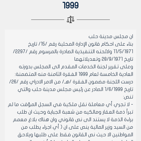
1999
ان مجلس مدينة حلب
بناء على احكام قانون الإدارة المحلية رقم /15/ تاريخ
11/5/1971 ولائحته التنفيذية الصادرة بالمرسوم رقم /2297/
تاريخ 28/9/1971 وتعديلاتهما
وعلى تقرير لجنة الخدمات المقدم الى المجلس بدورته
العادية الخامسة لعام 1999 الفقرة الثامنة منه المتضمنة:
درست اللجنة مضمون الفقرة /هـ/ من الامر الادراي رقم /26/
تاريخ 1/6/1999 الصادر عن رئيس مجلس مدينة حلب والتي
تنص:
- لا تجري أي معاملة نقل ملكية في السجل المؤقت ما لم
تبرأ ذمة العقار ومالكيه من شعبة الجباية وحيث ان طلب
براءة الذمة لا يستند الى نص قانوني وان هناك بلاغ معمم
من السيد وزير المالية ينص على ان ( أي اجراء يطلب من
المواطنين الا حيث نص القانون فقط على طلبها ويلاحق