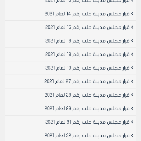
قرار مجلس مدينة حلب رقم 10 لعام 2021
مادة1- الموافقة على تصحيح الخطأ المادي الوارد بقرار
مجلس مدينة حلب رقم /130/ تاريخ 24و25/7/2006 بحيث
قرار مجلس مدينة حلب رقم 14 لعام 2021
يصبح على الشكل التالي:
المادة 1- الموافقة على إيقاف العمل بقرار المكتب
قرار مجلس مدينة حلب رقم 15 لعام 2021
التنفيذي لمجلس مدينة حلب رقم /365/ تاريخ 19/7/2006
قرار مجلس مدينة حلب رقم 18 لعام 2021
المتضمن:
1- الطلب من مديرية الشؤون الفنية –شعبة الاعمار تكليف
قرار مجلس مدينة حلب رقم 18 لعام 2021
مالكي العقارات التي تم شطبها بموجب قرارات المكتب
التنفيذي ذوات الأرقام /171/ لعام 1998- /5/ لعام 1999-/231/
قرار مجلس مدينة حلب رقم 19 لعام 2021
لعام 1998-/38/ لعام 1998 و/143/ لعام 1999 من اخضاعها
لاحكام القانون /14/ لعام 1974 وفق ما هو وارد بتقرير
قرار مجلس مدينة حلب رقم 27 لعام 2021
الهيئة المركزية للرقابة والتفتيش
2- الطلب من مديرية الشؤون المالية تحصيل هذه المبالغ
قرار مجلس مدينة حلب رقم 28 لعام 2021
وفق احكام قانون جباية الأموال العامة
قرار مجلس مدينة حلب رقم 29 لعام 2021
3- تكليف دائرة الرقابة الداخلية اعلام الهيئة المركزية للرقابة
والتفتيش بمضمون القرار ع/ط السيد محافظ حلب
قرار مجلس مدينة حلب رقم 31 لعام 2021
مادة 2- إعادة دراسة الموضوع من قبل لجنة مشكلة من
مجلس المدينة ومديرية الشؤون الفنية- شعبة اعمار الاراضي
قرار مجلس مدينة حلب رقم 32 لعام 2021
مادة 3- ينشر هذا القرار في لوحة إعلانات مجلس مدينة