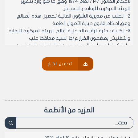
لاحكام القانون /14/ لعام 1974 وفق ما هو وارد بتقرير
الهيئة المركزية للرقابة والتفتيش
2- الطلب من مديرية الشؤون المالية تحصيل هذه المبالغ
وفق احكام قانون جباية الأموال العامة
3- تكليف دائرة الرقابة الداخلية اعلام الهيئة المركزية للرقابة
والتفتيش بمضمون القرار ع/ط السيد محافظ حلب
مادة 2- إعادة دراسة الموضوع من قبل لجنة مشكلة من
مجلس المدينة ومديرية الشؤون الفنية –شعبة اعمار الأراضي
والمتضمنة نشير الى قرار المكتب التنفيذي لمجلس المدينة
تحميل القرار
رقم /365/ تاريخ 19/7/2006 وقرار مجلس المدينة رقم /130/
تاريخ 25/7/2006 الى ورود خطأ مطبعي في المادة الأولى
منهما الفقرة رقم /1/ حيث ورد رقم قرار المكتب التنفيذي
رقم /38/ لعام 1998 والصحيح هو /83/ لعام 1998 وفقا
لكتاب رئاسة الهيئة المرفق يرجى العمل على استدراك الخطا
المادي والاعادة
المزيد من الأنظمة
وعلى قرار مجلس مدينة حلب رقم /130/ لعام 2006
وعلى موافقة أعضائه (بالأكثرية) في جلسته رقم /15/
المنعقدة بتاريخ 14/9/2006 من دورته العادية الخامسة
يقرر ما يلي: