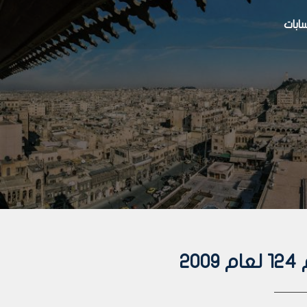
بات
2