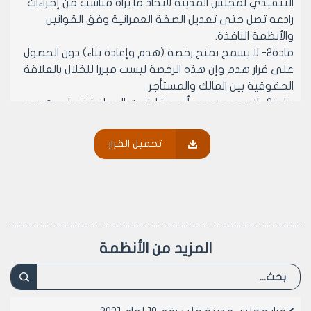
التنفيذي لمجلس المدينة لاتخاذ ما يراه مناسب من إجراءات
رادعه تصل حتى تعديل الصفة العمرانية وفق القوانين
والأنظمة النافذة.
مادة2- لا يسمح بمنح رخصة (هدم وإعادة بناء) دون الحصول
على قرار هدم وإن هذه الرخصة ليست مبررا للخلال بالعلاقة
الحقوقية بين المالك والمستأجر
مادة3- لا يسمح بهدم أي عقار تمت الموافقة على هدمه
قبل الحصول على رخصة هدم وإعادة بناء وفق القوانين
والأنظمة النافذة وفي حال قيام بأعمال الهدم لعقار تمت
تحميل القرار
الموافقة على هدمه قبل الحصول على رخصة هدم وإعادة
بناء يتم تطبيق الحد الأقصى للغرامة المنصوص عليها في
قانون الإدارة المحلية عن كل ضبط
مادة4- يتقدم مالك البناء المطلوب هدمه او وكيله
القانوني الى مديرية الشؤون الفنية شعبة الرخص بإضبارة
تتضمن :
المزيد من الأنظمة
طلب الموافقة على هدم البناء، مخطط استقامة، مخطط
موقع، بيان قيد عقاري، صورة فوتوغرافية لواجهات البناء
المطلوب هدمه موقعة من المهندس الدارس المسؤول
والمالك تعهد بإجراء الهدم وبإشراف مهندس مسؤول.