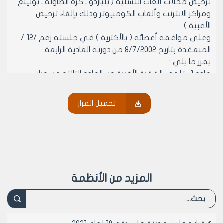
ترخيص محلات ألعاب التسلية ( بلياردو ـ كرة الطاولة ـ بولينغ
ومراكز الانترنت وألعاب الكومبيوتر وذلك بإلغاء ترخيص
الأقبية ).
وعلى موافقة أعضائه ( بالأكثرية ) في جلسته رقم /12 /
المنعقدة بتاريخ 8/7/2002 من دورته العادية الرابعة.
يقرر ما يلي :
مادة 1- تلغى الفقرة الأخيرة من المادة الثالثة من قرار
مجلس مدينة حلب رقم /119/ لعام 2001 المتضمنة تأمين
سجل تجاري باسم صاحب الرخصة
تحميل القرار
مادة 2- في مناطق السكن الأول والسكن الثالث تجارة
والمناطق الصناعية:
أ‌- يسمح بترخيص ألعاب التسلية ( البلياردو ـ كرة الطاولة ـ
البولينغ ـ مراكز النترنت وألعاب الكومبيوتر) في الأقبية
المكشوفة التي لا يقل ارتفاع سقفها عن /250/ سم عن
منتصف الرصيف المقابل للقبو المراد ترخيصه وعلى أن
المزيد من الأنظمة
يكون لهذا القبو مدخلاً مستقلاً دون الاستطراق على
الأملاك العامة
ب‌- يسمح بترخيص ألعاب التسلية في الطوابق الأرضية
شريطة أن يكون لها مدخلاً مستقلاً وأن تكون بمستوى