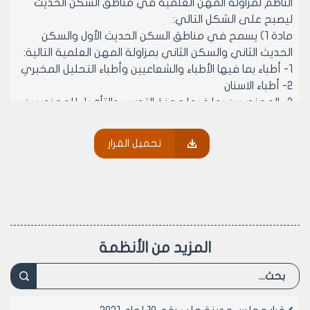
الناظم لمزاولة المهن العلمية في مناطق السكن الحديث
ليصبح على الشكل التالي:
مادة 1) يسمح في مناطق السكن الحديث الأول والسكن
الحديث الثاني والسكن الثاني بمزاولة المهن العلمية التالية:
1- أطباء بما فيها الأطباء والشعاعيين وأطباء التحليل المخبري
2- أطباء الاسنان
3- المهندسين بما فيها مهنة التدريب والتأهيل للمهندسين
حصراً وفق أنظمة نقابة المهندسين والتي تتضمن:
دورات تأهيل لدراسة الأبنية المقاومة للزلازل
تحميل القرار
دورات تأهيل للنظام العمراني
دورات تأهيل للكودات الهندسية ولمختلف الاختصاصات
دورات دراسة المشاريع الهندسية
4- مهندسي ديكور الدراسات فقط
5- محاسب قانوني لحملة الاجازة في الاقتصاد – اقتصاد
وتجارة
المزيد من الأنظمة
6- مخلص جمركي لحملة الاجازة في الاقتصاد – اقتصاد
وتجارة- حقوقي
7- مهندس زراعي دراسات فقط
8- محامين