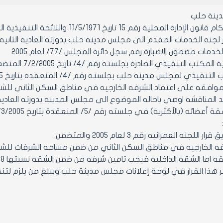
ينة حلب
قم 15 تاريخ 11/5/1971 واللائحة التنفيذية الصادرة بالمرسوم رقم /2297/ تاريخ 28/9/1971وتعديلاتهما
دمات مضمون الاضبارة رقم سجل دائرة المجلس /77/ لعام 2005
ب التنفيذي الصادرة بجلسته رقم /4/ تاريخ 7/2/2005 المتضمن:
 المناقشه اوصي باحاله الموضوع الى مجلس المدينه بدورته العادي
لأكثرية) في جلسته رقم /5/ المنعقدة بتاريخ 24/3/2005 من دورته العادية الثانية
ما الشقه الداخليه فيجب تامين شرفه من ضمن الشقه نسبتها 8% من مساحه الشقه