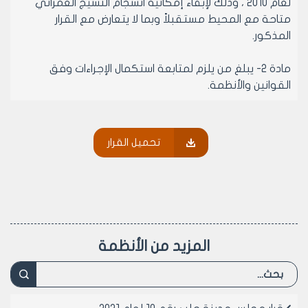
لعام 2010 ، وذلك لإبقاء إمكانية انسجام النسيج العمراني
متاحة مع المحيط مستقبلاً وبما لا يتعارض مع القرار
المذكور.
مادة 2- يبلغ من يلزم لمتابعة استكمال الإجراءات وفق
القوانين والأنظمة.
رئيس مجلس مدينة حلب
تحميل القرار
الدكتور المهندس معد المدلجي
المزيد من الأنظمة