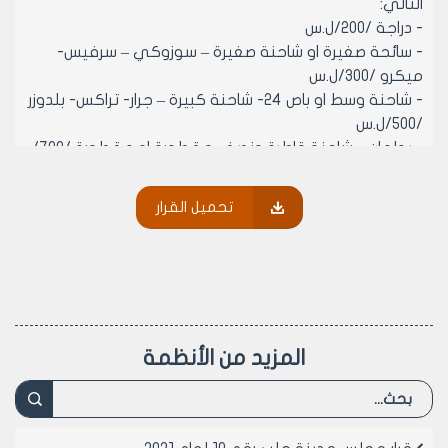
التالي:
- دراجة /200/ل.س
- سائحة صغيرة او شاحنة صغيرة – سوزوكي – سرفيس-
ميكرو /300/ل.س
- شاحنة وسط او باص 24- شاحنة كبيرة – جرار- تراكس- بلدوزر
/500/ل.س
- بولمان – شاحنة قاطرة ونصف مقطورة او مقطورة /700/
ل.س
المادة 4- في حال تجاوز مدة الحجز عن أربعة اشهر تخفض
تحميل القرار
الرسوم 90% عن المدة اللاحقة للاشهر الأربعة
المادة 5- نخفض كافة الرسوم بنسبة 75% للاليلات
الحكومية
المادة 6- تعفى الاليات التابعة للجيش والقوات المسلحة من
رسوم الحجز
المادة 7- تعتبر ساعه الوقوف يوماً كاملاً مهما كان عدد
المزيد من الأنظمة
ساعات اليوم
المادة 8- ينشر هذا القرار في لوحة إعلانات مجلس المدينة
ويبلغ من يلزم لتنفيذه اصولا