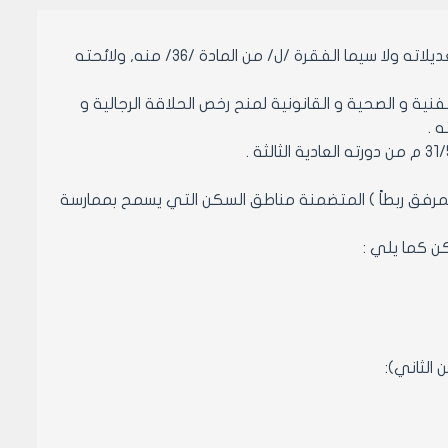
بناء على أحكام قانون الإدارة الصادر بالمرسوم التشريعي رقم / 15 / تاريخ 1971 وتعديلاته ولا سيما الفقرة /ل/ من المادة /36/ منه, ولائحته
ية و الصحية و القانونية لمنح رخص الحلاقة الرجالية و
 .
- تعدل المادة رقم /2/ من قرار مجلس مدينة حلب رقم /192/ لعام 2008 (المرفق ربطاً ) المتضمنة مناطق السكن التي يسمح بممارسة
الثاني):