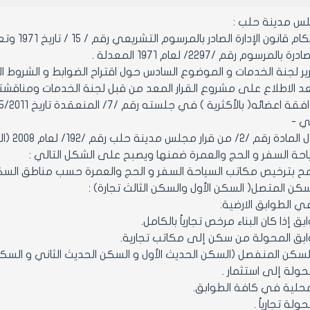
لس مدينة حلب :
لمرسوم رقم /2297/ لعام 1971 المعدلة .
ر لجنة الخدمات و الموضوع السادس حول اقتراح الضوابط و الشروط الفن
بعد الاطلاع على مشروع القرار المعد من قبل لجنة الخدمات ومناقشته
الأكثرية ) في جلسته رقم /7/ المنعقدة تاريخ 31/5/2011 م من دورته العادية الثالثة .
ـي -
مادة 1
حة السفر و الحج والعمرة ضمنها ويصبح على الشكل التالي :
سكن المتصل( السكن الأول والسكن الثالث تجارة) :
ي الطوابق الارضية.
ق إذا كان البناء مرخص تجارياً بالكامل.
ابق المحولة من سكن إلى مكاتب تجارية.
لسكن المنفصل (السكن الحديث الأول و السكن الحديث الثاني و السكن 
محولة إلى استثمار .
لمحلية في كافة الطوابق.
ولة تجارياً .