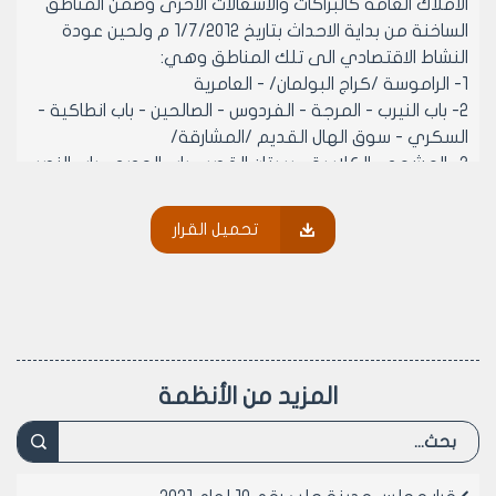
الاملاك العامة كالبراكات والاشغالات الاخرى وضمن المناطق
الساخنة من بداية الاحداث بتاريخ 1/7/2012 م ولحين عودة
النشاط الاقتصادي الى تلك المناطق وهي:
1- الراموسة /كراج البولمان/ - العامرية
2- باب النيرب - المرجة - الفردوس - الصالحين - باب انطاكية -
السكري - سوق الهال القديم /المشارقة/
3- المشهد - الكلاسة - بستان القصر - باب الحديد - باب النصر
- جسر الحج
4- المدينة القديمة - ساحة قاضي عسكر - باب الحديد - باب
تحميل القرار
النصر - جسر الحج
5- بستان الباشا - الهلك - بعيدين - حندرات - البلليرمون -
الشقيف - الجندول
6- الاشرفية بعد الدوار الثاني حتى بني زيد - الشيخ مقصود
7- دوار الزراعة حتى اطفائية الصاخور /طريق الدائري
الشمالي/
المزيد من الأنظمة
8- سيق الدولة / مفرق البريد - مفرق زينو - مفرق الدوحة/
9- صلاح الدين
10- مدينة هنانو
11- الحيدرية