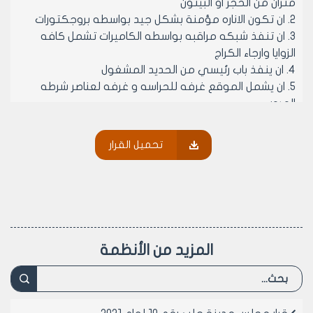
متران من الحجر او البيتون
2. ان تكون الاناره مؤمنة بشكل جيد بواسطه بروجكتورات
3. ان تنفذ شبكه مراقبه بواسطه الكاميرات تشمل كافه
الزوايا وارجاء الكراج
4. ان ينفذ باب رئيسي من الحديد المشغول
5. ان يشمل الموقع غرفه للحراسه و غرفه لعناصر شرطه
المرور
6. يجب ان تكون الارض مزفته او معبده مضافا اليها
المقشوط الزفتي
تحميل القرار
7. يجب التامين هاتف ارضي
8. ان يكون الموقع مخدم بوسائل المواصلات والنقل تضمن
سهوله الوصول اليه
9. يتقدم المرخص له بسند تعهد موثق لدى الكاتب بالعدل
بالتزامه بتسديد نسبه 10% من رسوم الحجز لصالح مجلس
مدينه حلب
المزيد من الأنظمة
10. تسدد نسبه 10% كل ثلاثه اشهر من رسوم الحجز للاليات
المشار اليها في البند 9 وفق الرسوم المحدده بقرارات
المكتب التنفيذي لمجلس المدينه النافذه وذلك بموجب
الايصالات الممهوره من قبل مديرية الشؤون الماليه لدى