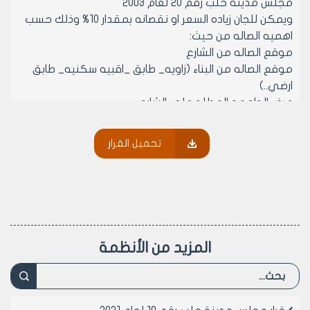
مجلس مدينه حلب رقم 20 لعام 2003
ويمكن للجان زياده السعر او نقصانه بمقدار 10% وذلك حسب
اهميه الصاله من حيث:
موقع الصاله من الشارع
موقع الصاله من البناء (زاويه_ طابق _اقبيه سكنيه_ طابق
ارضي..)
عرض الواجهه المطله على الشارع
وعلى تقرير لجنه الخدمات المقدم لمجلس مدينه حلب في
دورته العاديه الثالثه المنعقده في تاريخ 24/5/2005 وحتى
تحميل القرار
26/5/2005 مضمون الاضبارة رقم /5/ من التقرير المذكور
وعلى موافقة لجنة الخدمات المقدم لمجلس مدينة حلب
في دورته العادية الثالثة المنعقدة في تاريخ 24/5/2005
وحتى 26/5/2005 مضمون الاضبارة رقم /5/ من التقرير
المذكور
يقرر ما يلي:
المزيد من الأنظمة
مادة 1- يطبق هذا القرار على الصالات المحوله من سكن الى
تجاري والمحسومة بالغرامه قبل صدور قرار مجلس مدينه
حلب رقم 75 لعام 2002
مادة 2- في حال قيام اصحاب الصالات المحسومه قبل صدور