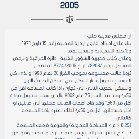
2005
ان مجلس مدينة حلب
بناء على احكام قانون الإدارة المحلية رقم 15 تاريخ 1971
ولائحته التنفيذية وتعديلاتهما
وعلى كتاب مديرية الشؤون الفنية –دائرة المراقبة والرخص
المسجل برقم /2206/ تاريخ 27/4/2005 المتضمن:
تردنا صالات محسومه بموجب القرار 28 لعام 1993 والذي كان
لا يسمح بتحويل دوار السكن في السكن الحديث الاول
والسكن الحديث الثاني الى تجاري اذا كانت المساحه اقل من
50م² وقد صدر القرار 75 عام 2002 والذي سمح بتحويل صالات
اقل من 50م² وقد قام اصحاب الصالات فصلها الى صالتين او
اكثر مساحاتها اقل من 50م² لذلك نقترح باخذ المنفعه
كالتالي
(0.25 × ع × المساحة المحولة) والغرامة ضعف المنفعة
حيث ع: سعر المتر المربع من قيمه الارض والمحدد وفق قرار