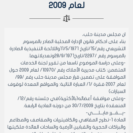
لعام 2009
ان مجلس مدينة حلب،
بناء على احكام قانون الإدارة المحلية الصادر بالمرسوم
التشريعي رقم/15/تاريخ 11/5/1971واللائحة التنفيذية الصادرة
بالمرسوم رقم /2297/تاريخ28/9/1971وتعديلاتهما.
-وعلى دراسة الموضوع تاسعا من تقرير لجنة الخدمات
المتضمن: كتاب مديرية الأملاك رقم /10970/ لعام 2009 حول
الموافقة على تضمين قرار مجلس مدينة حلب رقم /99/
لعام 2007 فقرة /1/ العبارة التالية: والمواقع المعدة لوقوف
السيارات)
-وعلى موافقة أعضائه(بالأكثرية)في جلسته رقم/12/
المنعقدة بتاريخ 30/7/2009 من دورته العادية الرابعة.
-يــــقـــرر مايـــلــــــي-
المادة 1-تطرح المقاهي والكافيتريات والمقاصف والمطاعم
والبراكات الحجرية والقبابين الأرضية والساحات العائدة ملكيتها