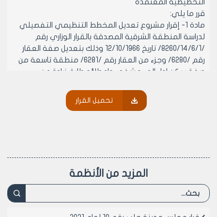
التخطيطية المعتمدة
قرر ما يلي:
مادة 1- إقرار مشروع تعديل المخطط التنظيمي التفصيلي
لدراسة المنطقة الشرقية المصدقة بالقرار الوزاري رقم
/8260/14/6/1/ تاريخ 12/10/1966 وذلك بتعديل صفة العقار
رقم /6280/ وجزء من العقار رقم /6281/ منطقة تاسعة من
صفة سكن اول الى مشفى واعطاؤه طابق زيادة عن
المسموح وفق النظام العمراني لمنطقة العقار والموافقة
على أعلاه من قبل السيد رئيس مجلس المدينة
تحميل القرار
رئيس مجلس مدينة حلب
المهندس محمد اصطيف
المزيد من الأنظمة