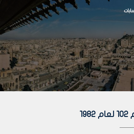
بات
19