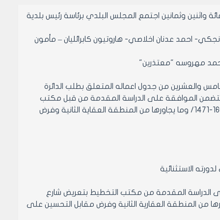
لاثاء الموافق 8 حزيران سنة ألف وتسعمائة واثنين وثمانين اجتمع المجلس البلدي برئاسة رئيس بلدية
جكي- احمد عدنان اخلاصي- هاروتيون كابرائليان – مأمون
محمد مهروسه "معتذرين"
 الاستثنائية المنعقدة بتاريخ 8/6/1982 الموضوع الخامس والعشرين من جدول اعماله المتعلق بطلب الدائرة
المؤرخ 16/5/1987 تصديق قرار اللجنة العمرانية رقم 70 تاريخ 26/4/1987 المتضمن الموافقة على الدراسة المقدمة من قبل مكتب
التخطيط بتعريض شارع بالاشرفية من/6م الى 15م/ الواقع امام المحاضر /1725-1666-1471/ وما يجاورها من المنطقة العقاية الثانية وفرض
7/ تاريخ 26/4/1983 المتضمن الموافقة على الدراسة المقدمة من مكتب التخطيط بتعريض شارع
ى 15م/ الواقع امام المحاضر ارقام 1725- 1666- 1471/ ومايجاورها من المنطقة العقارية الثانية وفرض مقابل التحسين على