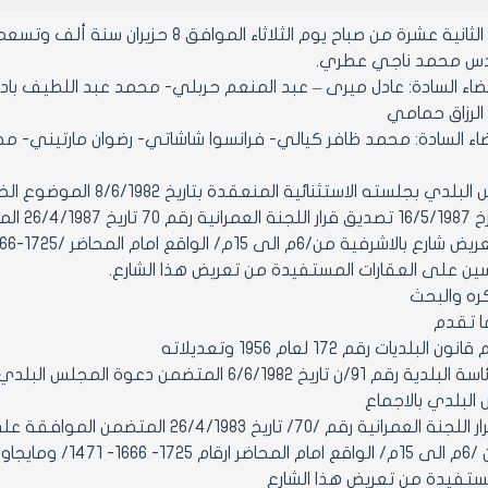
في الساعة الثانية عشرة من صباح يوم الث
دس محمد ناجي عطري.
ضاء السادة: عادل ميرى – عبد المنعم حربلي- محمد عبد اللطيف بادن
الرزاق حمامي
اء السادة: محمد ظافر كيالي- فرانسوا شاشاتي- رضوان مارتيني- 
درس المجلس البلدي بجلسته
الفنية 
ين على العقارات المستفيدة من تعريض هذا الشارع.
ره والبحث
ا تقدم
بلديات رقم 172 لعام 1956 وتعديلاته
 6/6/1982 المتضمن دعوة المجلس البلدي لدورته الاستثنائية
 البلدي بالاجماع
1- تصديق قرار اللجنة العمرانية رقم /0
الاسرفية من /6م ال
مستفيدة من تعريض هذا الشارع