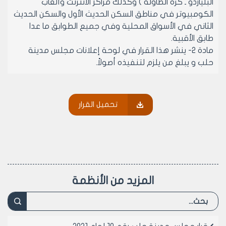
البلياردو ـ كرة الطاولة ) وكذلك مراكز الانترنت وألعاب
الكومبيوتر في مناطق السكن الحديث الأول والسكن الحديث
الثاني في الأسواق المحلية وفي جميع الطوابق ما عدا
طابق الأقبية.
مادة 2- ينشر هذا القرار في لوحة إعلانات مجلس مدينة
حلب و يبلغ من يلزم لتنفيذه أصولاً.
رئيس مجلس مدينة حلب
تحميل القرار
الدكتورالمهندس معن الشبلي
المزيد من الأنظمة