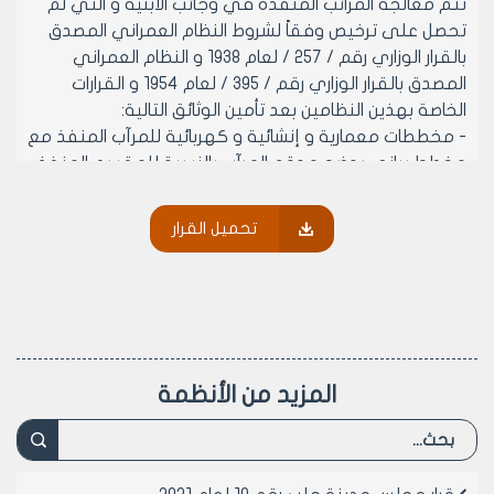
تتم معالجة المرائب المنفذة في وجائب الأبنية و التي لم
تحصل على ترخيص وفقاً لشروط النظام العمراني المصدق
بالقرار الوزاري رقم / 257 / لعام 1938 و النظام العمراني
المصدق بالقرار الوزاري رقم / 395 / لعام 1954 و القرارات
الخاصة بهذين النظامين بعد تأمين الوثائق التالية:
- مخططات معمارية و إنشائية و كهربائية للمرآب المنفذ مع
مخطط بياني يوضح موقع المرآب بالنسبة للمقسم المنفذ
فيه المرآب مصدقة من نقابة المهندسين أصولاً.
- وثيقة تثبت أن المقسم المنفذ فيه المرآب مرخص أو
تحميل القرار
بحكم المرخص (مخالفات المقسم محسومة).
- مخطط استقامة و بيان قيد عقاري أو بيان سجل مؤقت
للمقسم المطلوب معالجة المرآب ضمنه أو أي وثيقة
قانونية تثبت الملكية.
- سند تعهد موثق لدى الكاتب بالعدل يتنازل بموجبه مالك
المرآب في حال وجود استطراق إلى سطحه إلى مالك
المزيد من الأنظمة
المقسم الذي يعلوه مباشرة و بنفس المحضر و التعهد
بعدم استخدام سطحه أو إشغاله في حال عدم وجود
استطراق إلى سطحه ومعالجة الأضرار التي يتعرض لها البناء
من جراء إنشاء المرآب.